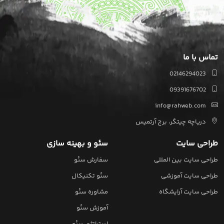
تماس با ما
02146294023
09391676702
info@rahweb.com
دریاچه چیتگر، برج آرتمیس
طراحی سایت
سئو و بهینه سازی
طراحی سایت بین المللی
سفارش سئو
طراحی سایت آموزشی
سئو تکنیکال
طراحی سایت آرایشگاه
مشاوره سئو
آموزش سئو
استراتژی سئو