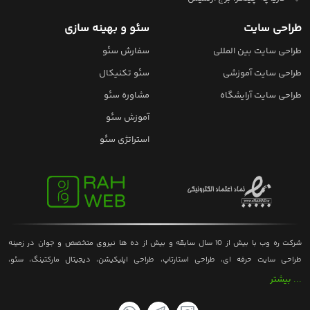
طراحی سایت
سئو و بهینه سازی
طراحی سایت بین المللی
سفارش سئو
طراحی سایت آموزشی
سئو تکنیکال
طراحی سایت آرایشگاه
مشاوره سئو
آموزش سئو
استراتژی سئو
شرکت ره وب با بیش از 10 سال سابقه و بیش از ده ها نیروی متخصص و جوان در زمینه
طراحی سایت حرفه ای، طراحی استارتاپ، طراحی اپلیکیشن، دیجیتال مارکتینگ، سئو،
فیلمبرداری و عکاسی تبلیغاتی همواره در تلاش است تا دست در دست مشتریانش آن ها را در
... بیشتر
مسیر موفقیت سوق دهد و بتواند به کسب و کار آن ها معنایی جدید ببخشد. هدف اصلی
شرکت طراحی سایت رَه وب تنها ارائه و اماده سازی پروژه یا خواسته ی مشتری نمی باشد بلکه