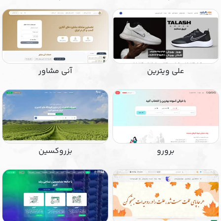
علی ویترین
آنی مشاور
برورو
بزروکسین